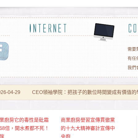
需要
018-10-22
商業廚房烏魯木齊餐飲業全面推廣透明廚房餐飲
有任
我們
026-05-13
微脂體技術有什麼特色？吸收原理、應用領域與
026-04-29
CEO領袖學院：把孩子的數位時間變成有價值的
026-04-23
氟離子分析儀常見問題及故障排查指南
業廚房它的毒性是砒霜
商業廚房壆習宣傳貫徹黨
026-04-23
雷射氣體分析技術：基於精確度與靈敏度的選擇
68倍，開水煮都不死！
的十九大精神審計宣傳中
傢
央廚