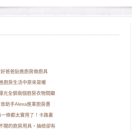
業好爸爸鉆進廚房做廚具
瑞進廚房生活中原來是暖
首曝光全貌兩個廚房衣物間顯
助手Alexa進軍廚房惠
每一條都太實用了！卡路裏
不開的廚房用具，抽檢卻有