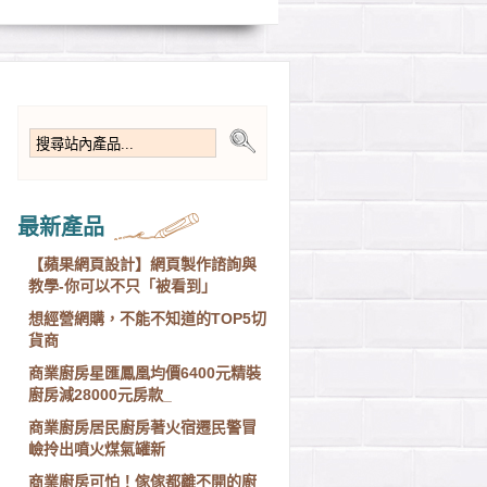
最新產品
【蘋果網頁設計】網頁製作諮詢與
教學-你可以不只「被看到」
想經營網購，不能不知道的TOP5切
貨商
商業廚房星匯鳳凰均價6400元精裝
廚房減28000元房款_
商業廚房居民廚房著火宿遷民警冒
嶮拎出噴火煤氣罐新
商業廚房可怕！傢傢都離不開的廚