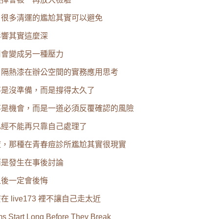
，很多清運的尷尬其實可以避免
影響其實這麼深
用會變成另一種壓力
？隔熱漆在辦公空間的實務應用思考
不是沒準備，而是撐得太久了
不是機會，而是一道必須反覆確認的風險
已經不能再只靠自己處理了
痘，那種在青春痘診所尷尬其實很現實
而是發生在事後討論
之後一定會後悔
live173 裡不讓自己走太近
s Start Long Before They Break