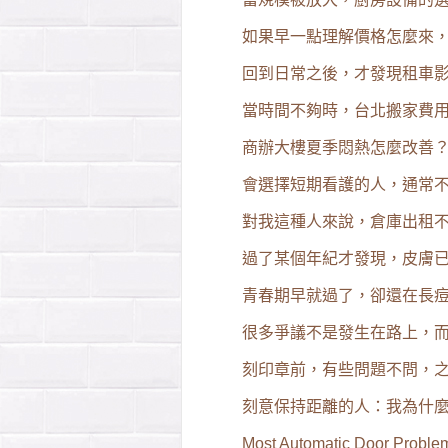
如果早一點理解價格怎麼來
回到日常之後，才發現租車
當時間不夠時，台北搬家費
商辦大樓夏季悶熱怎麼改善
會選擇短期看護的人，通常
對我這種人來說，倉庫出租
過了某個年紀才發現，皮膚
青春期早就過了，卻還在長
很多爭議不是發生在路上，
刻印章前，有些問題不問，
刻意保持距離的人：我為什麼在 
Most Automatic Door Problem